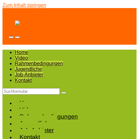
Zum Inhalt springen
Taschengeldbörse
Korschenbroich
Mobil-
Suchfeld
Menü
umschalten
umschalten
Home
Video
Rahmenbedingungen
Jugendliche
Job-Anbieter
Kontakt
Suchen
Home
Video
Rahmenbedingungen
Jugendliche
Job-Anbieter
Kontakt